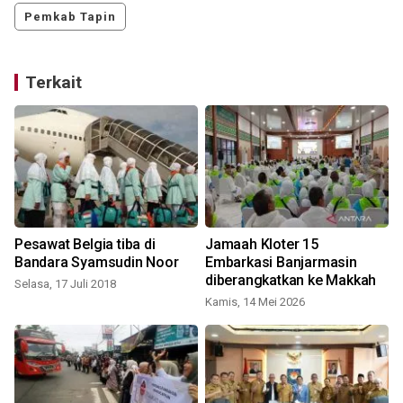
Pemkab Tapin
Terkait
Pesawat Belgia tiba di
Jamaah Kloter 15
Bandara Syamsudin Noor
Embarkasi Banjarmasin
diberangkatkan ke Makkah
Selasa, 17 Juli 2018
K
Kamis, 14 Mei 2026