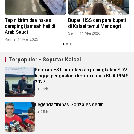
Tapin kirim dua nakes
Bupati HSS dan para bupati
K
dampingi jamaah haji di
di Kalsel temui Mendagri
Arab Saudi
Senin, 11 Mei 2026
S
Kamis, 14 Mei 2026
Terpopuler - Seputar Kalsel
Pemkab HST prioritaskan peningkatan SDM
hingga penguatan ekonomi pada KUA-PPAS
2027
Jul 10th
Legenda timnas Gonzales sedih
Jul 25th