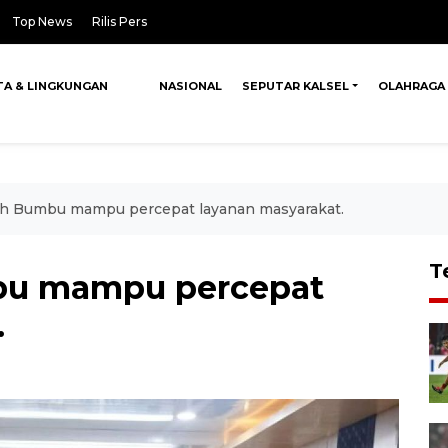
Top News
Rilis Pers
TA & LINGKUNGAN
NASIONAL
SEPUTAR KALSEL
OLAHRAGA
h Bumbu mampu percepat layanan masyarakat.
T
bu mampu percepat
.