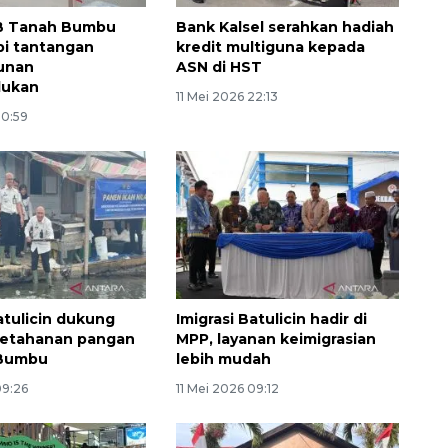
 Tanah Bumbu
Bank Kalsel serahkan hadiah
pi tantangan
kredit multiguna kepada
unan
ASN di HST
dukan
11 Mei 2026 22:13
10:59
Memacu produksi sawit untuk
penuhi kebutuhan
2026-08-09 12:00:00
atulicin dukung
Imigrasi Batulicin hadir di
ketahanan pangan
MPP, layanan keimigrasian
 Bumbu
lebih mudah
09:26
11 Mei 2026 09:12