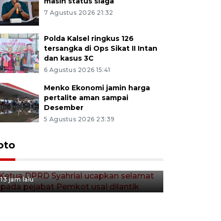
masih status siaga
7 Agustus 2026 21:32
Polda Kalsel ringkus 126
tersangka di Ops Sikat II Intan
dan kasus 3C
6 Agustus 2026 15:41
Menko Ekonomi jamin harga
pertalite aman sampai
Desember
5 Agustus 2026 23:39
Ketua DPRD Syahrial ucapkan
oto
selamat kepada pejabat
Pemkot usai dilantik
13 jam lalu