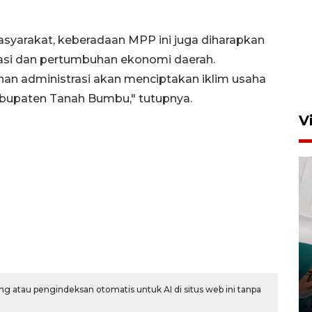
Poliban dulang medali emas di
Porseni Politeknik se-
yarakat, keberadaan MPP ini juga diharapkan
Indonesia 2026
si dan pertumbuhan ekonomi daerah.
29 Juli 2026 16:46
an administrasi akan menciptakan iklim usaha
Kabupaten Tanah Bumbu," tutupnya.
V
Feature - Kalsel Merangkul
Anak Putus Sekolah Lewat
Pendidikan Kesetaraan
Bagian 3
g atau pengindeksan otomatis untuk AI di situs web ini tanpa
30 Juli 2026 17:56