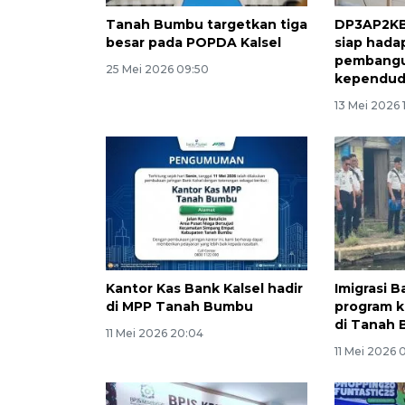
Tanah Bumbu targetkan tiga
DP3AP2KB
besar pada POPDA Kalsel
siap hada
pembang
25 Mei 2026 09:50
kependu
13 Mei 2026 
Kantor Kas Bank Kalsel hadir
Imigrasi B
di MPP Tanah Bumbu
program 
di Tanah
11 Mei 2026 20:04
11 Mei 2026 