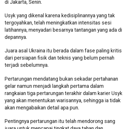
di Jakarta, Senin.
Usyk yang dikenal karena kedisiplinannya yang tak
tergoyahkan, telah meningkatkan intensitas sesi
latihannya, menyadari besarnya tantangan yang ada di
depannya.
Juara asal Ukraina itu berada dalam fase paling kritis
dari persiapan fisik dan teknis yang belum pernah
terjadi sebelumnya.
Pertarungan mendatang bukan sekadar pertahanan
gelar namun menjadi langkah pertama dalam
rangkaian tiga pertarungan terakhir dalam karier Usyk
yang akan menentukan warisannya, sehingga ia tidak
akan mengabaikan detail apa pun.
Pentingnya pertarungan itu telah mendorong sang
juara untuk mencapai tingkat daya tahan dan