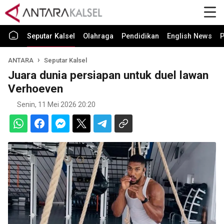
Seputar Kalsel
Olahraga
Pendidikan
English News
P
ANTARA
Seputar Kalsel
Juara dunia persiapan untuk duel lawan
Verhoeven
Senin, 11 Mei 2026 20:20