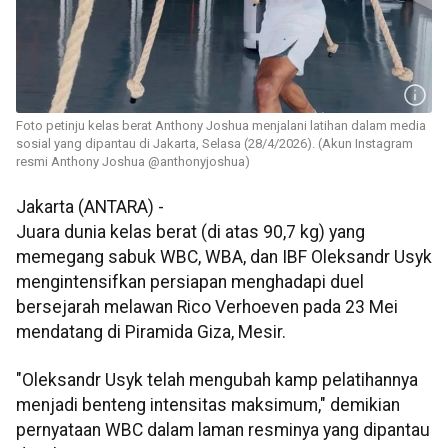
Foto petinju kelas berat Anthony Joshua menjalani latihan dalam media
sosial yang dipantau di Jakarta, Selasa (28/4/2026). (Akun Instagram
resmi Anthony Joshua @anthonyjoshua)
Jakarta (ANTARA) -
Juara dunia kelas berat (di atas 90,7 kg) yang
memegang sabuk WBC, WBA, dan IBF Oleksandr Usyk
mengintensifkan persiapan menghadapi duel
bersejarah melawan Rico Verhoeven pada 23 Mei
mendatang di Piramida Giza, Mesir.
"Oleksandr Usyk telah mengubah kamp pelatihannya
menjadi benteng intensitas maksimum," demikian
pernyataan WBC dalam laman resminya yang dipantau