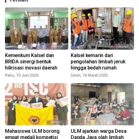
Kemenkum Kalsel dan
Kalsel kemarin dari
BRIDA sinergi bentuk
pengolahan limbah jeruk
hilirisasi inovasi daerah
hingga bedah rumah
Rabu, 10 Juni 2026
Senin, 16 Maret 2026
S
Mahasiswa ULM borong
ULM ajarkan warga Desa
empat medali kompetisi
Danda Jaya olah limbah