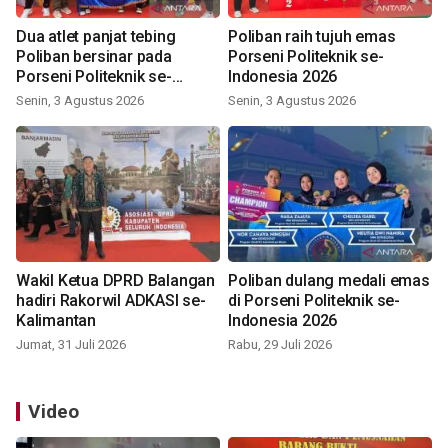
Dua atlet panjat tebing
Poliban raih tujuh emas
Poliban bersinar pada
Porseni Politeknik se-
Porseni Politeknik se-
Indonesia 2026
Indonesia 2026
Senin, 3 Agustus 2026
Senin, 3 Agustus 2026
Wakil Ketua DPRD Balangan
Poliban dulang medali emas
hadiri Rakorwil ADKASI se-
di Porseni Politeknik se-
Kalimantan
Indonesia 2026
Jumat, 31 Juli 2026
Rabu, 29 Juli 2026
Video