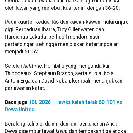
mendapatkan tekanan dan bahkan laga didominasi
oleh lawan yang merebut kuarter ini dengan 36-20.
Pada kuarter kedua, Rio dan kawan-kawan mulai unjuk
gigi. Perpaduan Ibarra, Troy Gillenwater, dan
Hardianus Lakudu, berhasil mendominasi
pertandingan sehingga menipiskan ketertinggalan
menjadi 51-52.
Setelah
halftime
, Hornbills yang mengandalkan
Thibodeaux, Stephaun Branch, serta suplai bola
Antoni Erga dan David Nuban, kembali menunjukkan
perlawanan ketat.
Baca juga:
IBL 2026 - Hawks kalah telak 60-101 vs
Dewa United
Berulang kali sisi dalam dan luar pertahanan Anak
Dewa digempur lewat
layup
dan tembakan tiga angka