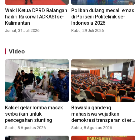
Wakil Ketua DPRD Balangan
Poliban dulang medali emas
hadiri Rakorwil ADKASI se-
di Porseni Politeknik se-
Kalimantan
Indonesia 2026
Jumat, 31 Juli 2026
Rabu, 29 Juli 2026
Video
Kalsel gelar lomba masak
Bawaslu gandeng
serba ikan untuk
mahasiswa wujudkan
pencegahan stunting
demokrasi transparan di era
digital
Sabtu, 8 Agustus 2026
Sabtu, 8 Agustus 2026