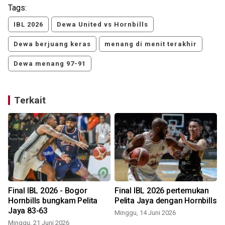
Tags:
IBL 2026
Dewa United vs Hornbills
Dewa berjuang keras
menang di menit terakhir
Dewa menang 97-91
Terkait
Final IBL 2026 - Bogor
Final IBL 2026 pertemukan
S
Hornbills bungkam Pelita
Pelita Jaya dengan Hornbills
Jaya 83-63
Minggu, 14 Juni 2026
Minggu, 21 Juni 2026
S