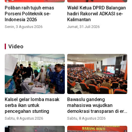
Poliban raih tujuh emas
Wakil Ketua DPRD Balangan
Porseni Politeknik se-
hadiri Rakorwil ADKASI se-
Indonesia 2026
Kalimantan
Senin, 3 Agustus 2026
Jumat, 31 Juli 2026
Video
Kalsel gelar lomba masak
Bawaslu gandeng
serba ikan untuk
mahasiswa wujudkan
pencegahan stunting
demokrasi transparan di era
digital
Sabtu, 8 Agustus 2026
Sabtu, 8 Agustus 2026