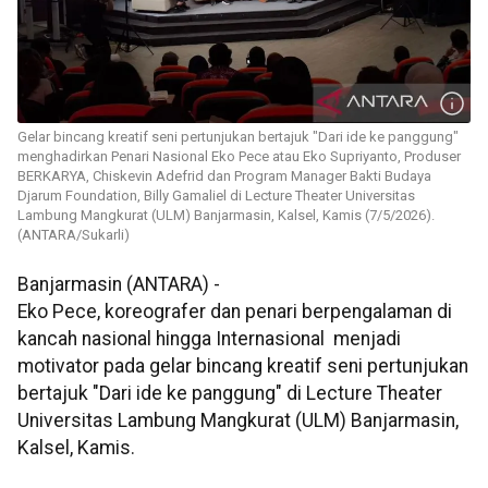
Gelar bincang kreatif seni pertunjukan bertajuk "Dari ide ke panggung"
menghadirkan Penari Nasional Eko Pece atau Eko Supriyanto, Produser
BERKARYA, Chiskevin Adefrid dan Program Manager Bakti Budaya
Djarum Foundation, Billy Gamaliel di Lecture Theater Universitas
Lambung Mangkurat (ULM) Banjarmasin, Kalsel, Kamis (7/5/2026).
(ANTARA/Sukarli)
Banjarmasin (ANTARA) -
Eko Pece, koreografer dan penari berpengalaman di
kancah nasional hingga Internasional menjadi
motivator pada gelar bincang kreatif seni pertunjukan
bertajuk "Dari ide ke panggung" di Lecture Theater
Universitas Lambung Mangkurat (ULM) Banjarmasin,
Kalsel, Kamis.