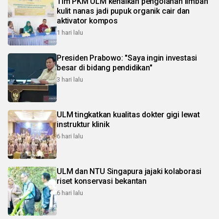
Tim PKM ULM kenalkan pengolahan limbah
kulit nanas jadi pupuk organik cair dan
aktivator kompos
1 hari lalu
Presiden Prabowo: "Saya ingin investasi
besar di bidang pendidikan"
3 hari lalu
ULM tingkatkan kualitas dokter gigi lewat
instruktur klinik
6 hari lalu
ULM dan NTU Singapura jajaki kolaborasi
riset konservasi bekantan
6 hari lalu