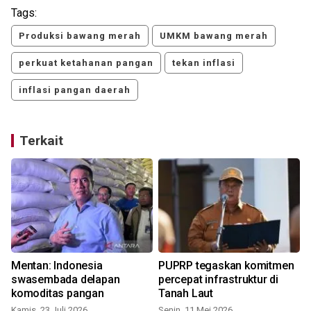
Tags:
Produksi bawang merah
UMKM bawang merah
perkuat ketahanan pangan
tekan inflasi
inflasi pangan daerah
Terkait
Mentan: Indonesia
PUPRP tegaskan komitmen
swasembada delapan
percepat infrastruktur di
komoditas pangan
Tanah Laut
M
Kamis, 23 Juli 2026
Senin, 11 Mei 2026