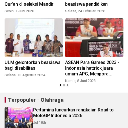
Qur'an di seleksi Mandiri
beasiswa pendidikan
Senin, 1 Juni 2026
Selasa, 24 Februari 2026
J
n
ULM gelontorkan beasiswa
ASEAN Para Games 2023 -
bagi disabilitas
Indonesia hattrick juara
umum APG, Menpora
Selasa, 13 Agustus 2024
bangga perjuangan atlet
Kamis, 8 Juni 2023
Terpopuler - Olahraga
Pertamina luncurkan rangkaian Road to
MotoGP Indonesia 2026
Jul 18th