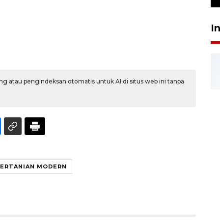
I
g atau pengindeksan otomatis untuk AI di situs web ini tanpa
PERTANIAN MODERN