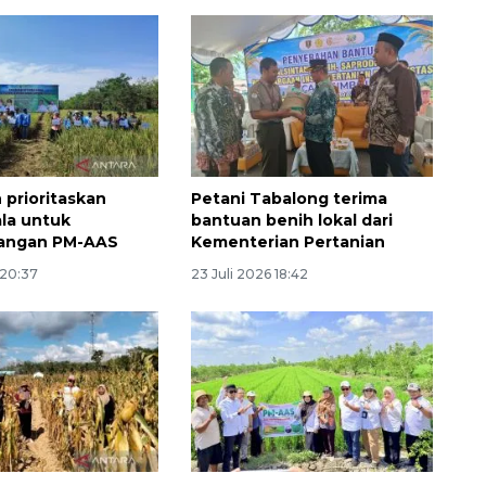
prioritaskan
Petani Tabalong terima
ala untuk
bantuan benih lokal dari
angan PM-AAS
Kementerian Pertanian
160 ribu sambungan baru
jaringan gas 2026
 20:37
23 Juli 2026 18:42
2026-08-07 18:00:00