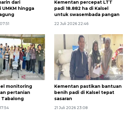
arin dari
Kementan percepat LTT
asi UMKM hingga
padi 18.882 ha di Kalsel
jagung
untuk swasembada pangan
 07:51
22 Juli 2026 22:46
el monitoring
Kementan pastikan bantuan
an pertanian
benih padi di Kalsel tepat
 Tabalong
sasaran
17:54
21 Juli 2026 23:08