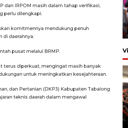
P dan IRPOM masih dalam tahap verifikasi,
Ketua DPRD Syahrial hadiri
 perlu dilengkapi.
pembukaan Turnamen Sepak
Bola Usia Dini
gaskan komitmennya mendukung penuh
23 Juli 2026 21:36
 di daerahnya.
V
intah pusat melalui BRMP.
at terus diperkuat, mengingat masih banyak
dukungan untuk meningkatkan kesejahteraan.
nan, dan Pertanian (DKP3) Kabupaten Tabalong
Feature - Kalsel Merangkul
jajaran teknis daerah dalam mengawal
Anak Putus Sekolah Lewat
Pendidikan Kesetaraan
Bagian 2
30 Juli 2026 17:53