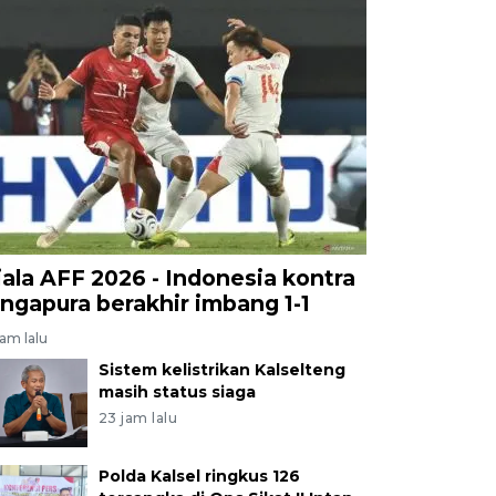
iala AFF 2026 - Indonesia kontra
ingapura berakhir imbang 1-1
jam lalu
Sistem kelistrikan Kalselteng
masih status siaga
23 jam lalu
Polda Kalsel ringkus 126