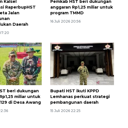
 Kalsel
Pemkab HST beri dukungan
asi RaperbupHST
anggaran Rp1,25 miliar untuk
eta Jalan
program TMMD
unan
16 Juli 2026 20:56
ukan Daerah
 07:20
ST beri dukungan
Bupati HST ikuti KPPD
Rp1,25 miliar untuk
Lemhanas perkuat strategi
129 di Desa Awang
pembangunan daerah
22:36
15 Juli 2026 22:25