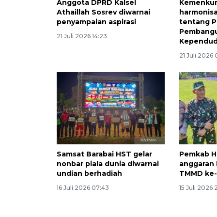
Anggota DPRD Kalsel
Kemenkum
Athaillah Sosrev diwarnai
harmonis
penyampaian aspirasi
tentang P
Pembang
21 Juli 2026 14:23
Kependud
21 Juli 2026
Samsat Barabai HST gelar
Pemkab H
nonbar piala dunia diwarnai
anggaran 
undian berhadiah
TMMD ke-
16 Juli 2026 07:43
15 Juli 2026 