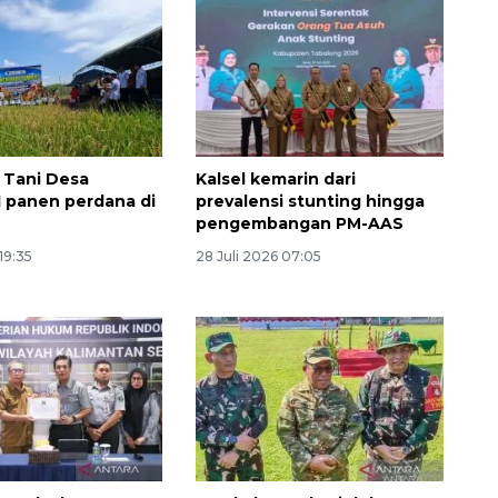
 Tani Desa
Kalsel kemarin dari
II panen perdana di
prevalensi stunting hingga
pengembangan PM-AAS
Memberantas kejahatan
19:35
28 Juli 2026 07:05
jalanan Jakarta
2026-08-05 18:00:00