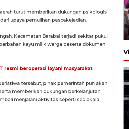
Ketua DPRD Syahrial hadiri
daerah turut memberikan dukungan psikologis
pembukaan Turnamen Sepak
dari upaya pemulihan pascakejadian.
Bola Usia Dini
23 Juli 2026 21:36
ngah, Kecamatan Barabai terjadi sekitar pukul
erbahan kayu milik warga beserta dokumen
V
T resmi beroperasi layani masyarakat
eristiwa tersebut, pihak pemerintah pun akan
serta memberikan dukungan berkelanjutan
Feature - Kalsel Merangkul
ali menjalani aktivitas seperti sediakala.
Anak Putus Sekolah Lewat
Pendidikan Kesetaraan
Bagian 1
30 Juli 2026 17:51