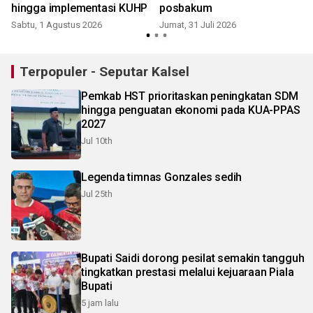
hingga implementasi KUHP
posbakum
Sabtu, 1 Agustus 2026
Jumat, 31 Juli 2026
M
Terpopuler - Seputar Kalsel
Pemkab HST prioritaskan peningkatan SDM
hingga penguatan ekonomi pada KUA-PPAS
2027
Jul 10th
Legenda timnas Gonzales sedih
Jul 25th
Bupati Saidi dorong pesilat semakin tangguh
tingkatkan prestasi melalui kejuaraan Piala
Bupati
5 jam lalu