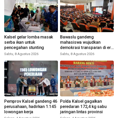
Kalsel gelar lomba masak
Bawaslu gandeng
serba ikan untuk
mahasiswa wujudkan
pencegahan stunting
demokrasi transparan di era
digital
Sabtu, 8 Agustus 2026
Sabtu, 8 Agustus 2026
Pemprov Kalsel gandeng 46
Polda Kalsel gagalkan
perusahaan, hadirkan 1.145
peredaran 172,4 kg sabu
lowongan kerja
jaringan lintas provinsi