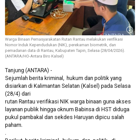
Warga Binaan Pemasyarakatan Rutan Rantau melakukan verifikasi
Nomor Induk Kependudukan (NIK), perekaman biometrik, dan
pemadanan data di Rantau, Kabupaten Tapin, Selasa (28/04/2026).
(ANTARA/HO-Antara Biro Kalsel)
Tanjung (ANTARA) -
Sejumlah berita kriminal, hukum dan politik yang
disiarkan di Kalimantan Selatan (Kalsel) pada Selasa
(28/4) dari
rutan Rantau verifikasi NIK warga binaan guna akses
layanan publik hingga oknum Babinsa di HST diduga
pukul pambakal dan sekdes Haruyan dipicu salah
paham.
.