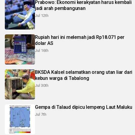
Prabowo: Ekonomi kerakyatan harus kembali
jadi arah pembangunan
Jul 12th
Rupiah hari ini melemah jadi Rp18.071 per
dolar AS
Jul 16th
BKSDA Kalsel selamatkan orang utan liar dari
kebun warga di Tabalong
Jul 30th
Gempa di Talaud dipicu lempeng Laut Maluku
Jul 7th