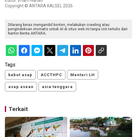
Editor: Imam Hanafi
Copyright © ANTARA KALSEL 2026
Dilarang keras mengambil konten, melakukan crawling atau
pengindeksan otomatis untuk AI di situs web ini tanpa izin tertulis dari
Kantor Berita ANTARA.
Tags:
kabut asap
ACCTHPC
Menteri LH
asap asean
asia tenggara
Terkait