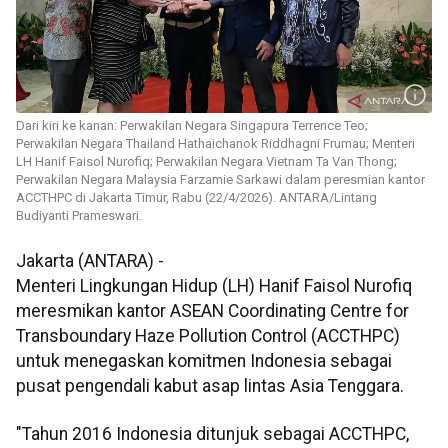
Dari kiri ke kanan: Perwakilan Negara Singapura Terrence Teo;
Perwakilan Negara Thailand Hathaichanok Riddhagni Frumau; Menteri
LH Hanif Faisol Nurofiq; Perwakilan Negara Vietnam Ta Van Thong;
Perwakilan Negara Malaysia Farzamie Sarkawi dalam peresmian kantor
ACCTHPC di Jakarta Timur, Rabu (22/4/2026). ANTARA/Lintang
Budiyanti Prameswari.
Jakarta (ANTARA) -
Menteri Lingkungan Hidup (LH) Hanif Faisol Nurofiq
meresmikan kantor ASEAN Coordinating Centre for
Transboundary Haze Pollution Control (ACCTHPC)
untuk menegaskan komitmen Indonesia sebagai
pusat pengendali kabut asap lintas Asia Tenggara.
"Tahun 2016 Indonesia ditunjuk sebagai ACCTHPC,