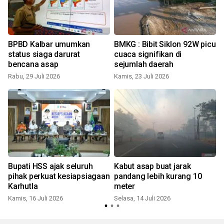
BPBD Kalbar umumkan
BMKG : Bibit Siklon 92W picu
status siaga darurat
cuaca signifikan di
bencana asap
sejumlah daerah
Rabu, 29 Juli 2026
Kamis, 23 Juli 2026
S
n
Bupati HSS ajak seluruh
Kabut asap buat jarak
pihak perkuat kesiapsiagaan
pandang lebih kurang 10
Karhutla
meter
Kamis, 16 Juli 2026
Selasa, 14 Juli 2026
S