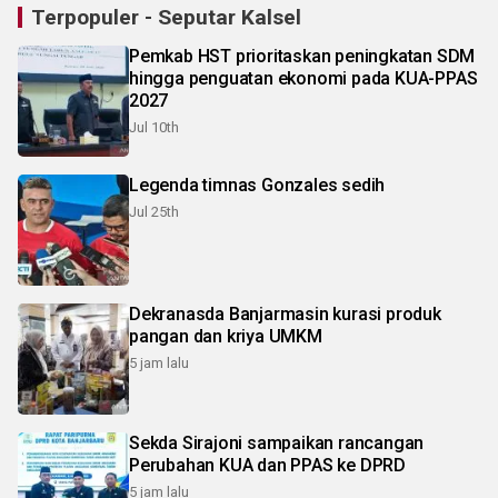
Terpopuler - Seputar Kalsel
Pemkab HST prioritaskan peningkatan SDM
hingga penguatan ekonomi pada KUA-PPAS
2027
Jul 10th
Legenda timnas Gonzales sedih
Jul 25th
Dekranasda Banjarmasin kurasi produk
pangan dan kriya UMKM
5 jam lalu
Sekda Sirajoni sampaikan rancangan
Perubahan KUA dan PPAS ke DPRD
5 jam lalu