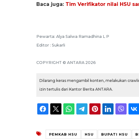
Baca juga:
Tim Verifikator nilai HSU s
Pewarta: Alya Salwa Ramadhina L P
Editor : Sukarli
COPYRIGHT © ANTARA 2026
Dilarang keras mengambil konten, melakukan crawlin
izin tertulis dari Kantor Berita ANTARA.
PEMKAB HSU
HSU
BUPATI HSU
B