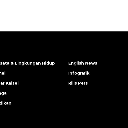
isata & Lingkungan Hidup
English News
nal
Infografik
ar Kalsel
Rilis Pers
aga
dikan