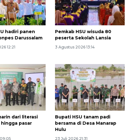
U hadiri panen
Pemkab HSU wisuda 80
Ponpes Darussalam
peserta Sekolah Lansia
26 12:21
3 Agustus 2026 13:14
160 ribu sambungan baru
jaringan gas 2026
2026-08-07 18:00:00
arin dari literasi
Bupati HSU tanam padi
hingga pasar
bersama di Desa Manarap
Hulu
 09:05
23 Juli 2026 21:31