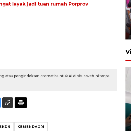
angat layak jadi tuan rumah Porprov
Ketua DPRD Syahrial hadiri
pembukaan Turnamen Sepak
Bola Usia Dini
23 Juli 2026 21:36
V
g atau pengindeksan otomatis untuk AI di situs web ini tanpa
Feature - Kalsel Merangkul
Anak Putus Sekolah Lewat
Pendidikan Kesetaraan
Bagian 3
SKDN
KEMENDAGRI
30 Juli 2026 17:56