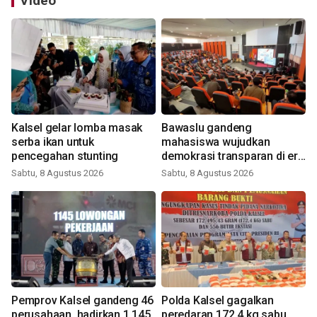
Video
Kalsel gelar lomba masak
Bawaslu gandeng
serba ikan untuk
mahasiswa wujudkan
pencegahan stunting
demokrasi transparan di era
digital
Sabtu, 8 Agustus 2026
Sabtu, 8 Agustus 2026
Pemprov Kalsel gandeng 46
Polda Kalsel gagalkan
perusahaan, hadirkan 1.145
peredaran 172,4 kg sabu