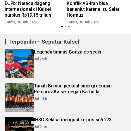
DJPb: Neraca dagang
Konflik AS-Iran bisa
internasional di Kalsel
berlanjut karena isu Selat
surplus Rp19,15 triliun
Hormuz
Kamis, 30 Juli 2026
Kamis, 30 Juli 2026
M
Terpopuler - Seputar Kalsel
Legenda timnas Gonzales sedih
Jul 25th
Tanah Bumbu perkuat sinergi dengan
Pemprov Kalsel cegah Karhutla
Jul 14th
IHSG Selasa menguat ke posisi 6.273
Jul 21st