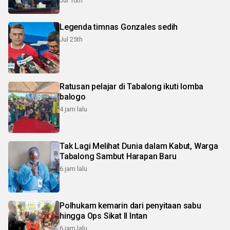
Jul 10th
Legenda timnas Gonzales sedih
Jul 25th
Ratusan pelajar di Tabalong ikuti lomba
balogo
4 jam lalu
Tak Lagi Melihat Dunia dalam Kabut, Warga
Tabalong Sambut Harapan Baru
6 jam lalu
Polhukam kemarin dari penyitaan sabu
hingga Ops Sikat II Intan
6 jam lalu