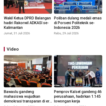
Wakil Ketua DPRD Balangan
Poliban dulang medali emas
hadiri Rakorwil ADKASI se-
di Porseni Politeknik se-
Kalimantan
Indonesia 2026
Jumat, 31 Juli 2026
Rabu, 29 Juli 2026
Video
Bawaslu gandeng
Pemprov Kalsel gandeng 46
mahasiswa wujudkan
perusahaan, hadirkan 1.145
demokrasi transparan di era
lowongan kerja
digital