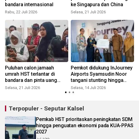
bandara internasional
ke Singapura dan China
K
Rabu, 22 Juli 2026
Selasa, 21 Juli 2026
Puluhan calon jamaah
Pemkot didukung InJourney
umrah HST terlantar di
Airports Syamsudin Noor
bandara dan pinta uang
tangani stunting hingga
kembali
bedah rumah
Selasa, 21 Juli 2026
Selasa, 14 Juli 2026
Terpopuler - Seputar Kalsel
Pemkab HST prioritaskan peningkatan SDM
hingga penguatan ekonomi pada KUA-PPAS
2027