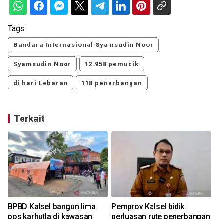
Tags:
Bandara Internasional Syamsudin Noor
Syamsudin Noor
12.958 pemudik
di hari Lebaran
118 penerbangan
Terkait
BPBD Kalsel bangun lima
Pemprov Kalsel bidik
pos karhutla di kawasan
perluasan rute penerbangan