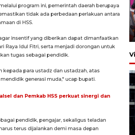
melalui program ini, pemerintah daerah berupaya
Ketua DPRD Syahrial hadiri
emastikan tidak ada perbedaan perlakuan antara
pembukaan Turnamen Sepak
maan di HSS.
Bola Usia Dini
23 Juli 2026 21:36
agar insentif yang diberikan dapat dimanfaatkan
i Raya Idul Fitri, serta menjadi dorongan untuk
V
an tugas sebagai pendidik.
h kepada para ustadz dan ustadzah, atas
 mendidik generasi muda," ucap bupati.
lsel dan Pemkab HSS perkuat sinergi dan
Feature - Kalsel Merangkul
Anak Putus Sekolah Lewat
Pendidikan Kesetaraan
gai pendidik, pengajar, sekaligus teladan
Bagian 1
arus terus dijalankan demi masa depan
30 Juli 2026 17:51