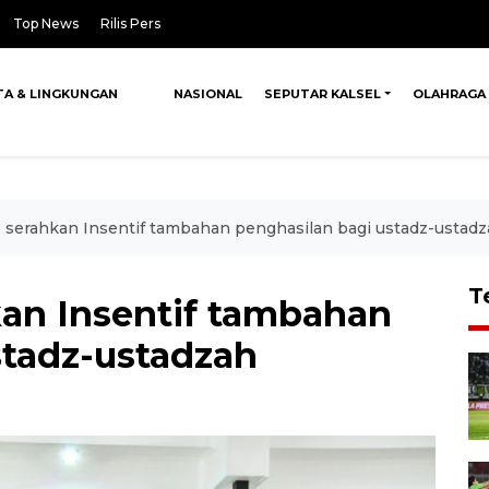
Top News
Rilis Pers
TA & LINGKUNGAN
NASIONAL
SEPUTAR KALSEL
OLAHRAGA
serahkan Insentif tambahan penghasilan bagi ustadz-ustad
T
an Insentif tambahan
stadz-ustadzah