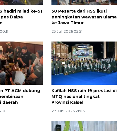
 hadiri milad ke-51
50 Peserta dari HSS ikuti
npes Dalpa
peningkatan wawasan ulama
n
ke Jawa Timur
00:11
25 Juli 2026 05:51
n PT AGM dukung
Kafilah HSS raih 19 prestasi di
 pembinaan
MTQ nasional tingkat
i daerah
Provinsi Kalsel
6:10
27 Juni 2026 21:06