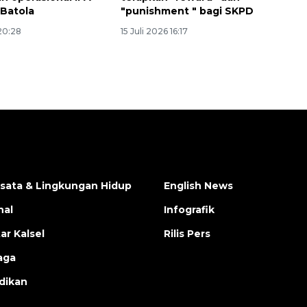
 Batola
"punishment " bagi SKPD
 20:28
15 Juli 2026 16:17
isata & Lingkungan Hidup
English News
nal
Infografik
ar Kalsel
Rilis Pers
aga
dikan