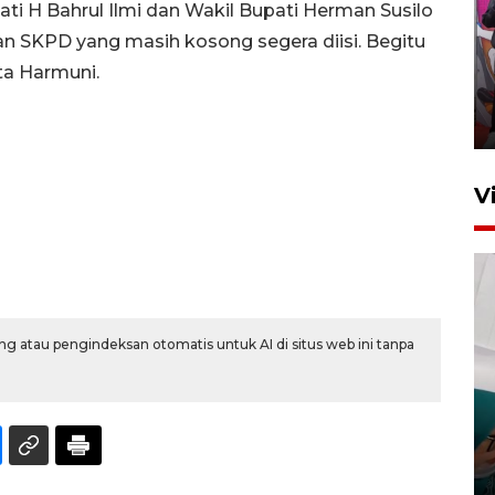
i H Bahrul Ilmi dan Wakil Bupati Herman Susilo
Ketua DPRD Syahrial hadiri
an SKPD yang masih kosong segera diisi. Begitu
pembukaan Turnamen Sepak
ta Harmuni.
Bola Usia Dini
23 Juli 2026 21:36
V
g atau pengindeksan otomatis untuk AI di situs web ini tanpa
Feature - Kalsel Merangkul
Anak Putus Sekolah Lewat
Pendidikan Kesetaraan
Bagian 3
30 Juli 2026 17:56