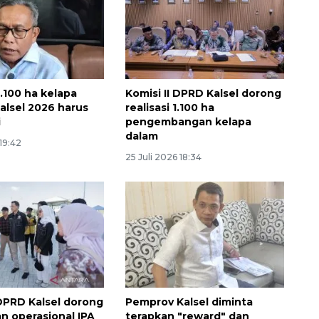
1.100 ha kelapa
Komisi II DPRD Kalsel dorong
Kalsel 2026 harus
realisasi 1.100 ha
i
pengembangan kelapa
dalam
 19:42
25 Juli 2026 18:34
160 ribu sambungan baru
jaringan gas 2026
2026-08-07 18:00:00
 DPRD Kalsel dorong
Pemprov Kalsel diminta
n operasional IPA
terapkan "reward" dan