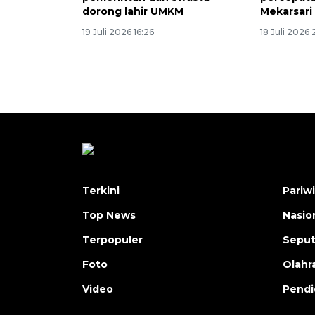
dorong lahir UMKM
Mekarsari
19 Juli 2026 16:26
18 Juli 2026
Terkini
Pariw
Top News
Nasio
Terpopuler
Seput
Foto
Olahr
Video
Pendi