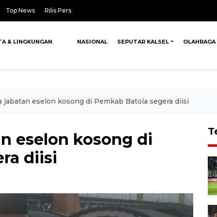
Top News
Rilis Pers
TA & LINGKUNGAN
NASIONAL
SEPUTAR KALSEL
OLAHRAGA
jabatan eselon kosong di Pemkab Batola segera diisi
T
n eselon kosong di
a diisi