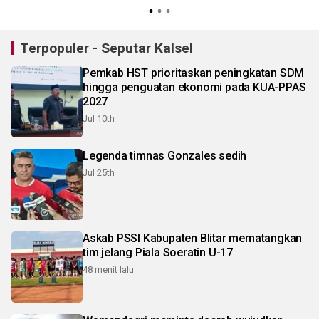
R
Terpopuler - Seputar Kalsel
Pemkab HST prioritaskan peningkatan SDM
hingga penguatan ekonomi pada KUA-PPAS
2027
Jul 10th
Legenda timnas Gonzales sedih
Jul 25th
Askab PSSI Kabupaten Blitar mematangkan
tim jelang Piala Soeratin U-17
48 menit lalu