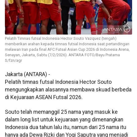
Pelatih Timnas futsal Indonesia Hector Souto Vazquez (tengah)
memberikan arahan kepada timnas futsal Indonesia saat pertandingan
melawan Iran pada final AFC Futsal Asian Cup 2026 di Indonesia Arena,
Senayan, Jakarta, Sabtu (7/2/2026). ANTARA FOTO/Bayu Pratama
S/fzn/agr
Jakarta (ANTARA) -
Pelatih timnas futsal Indonesia Hector Souto
mengungkapkan alasannya membawa skuad berbeda
di Kejuaraan ASEAN Futsal 2026.
Souto telah memanggil 25 nama yang masuk ke
dalam long list untuk kejuaraan yang dimenangkan
Indonesia dua tahun lalu itu, namun dari 25 nama itu
hanya ada Dewa Rizki dan Yogi Saputra yang menjadi