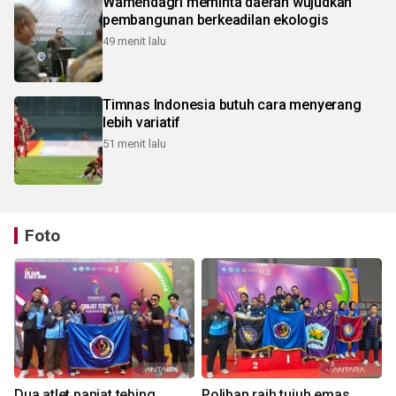
Wamendagri meminta daerah wujudkan
pembangunan berkeadilan ekologis
49 menit lalu
Timnas Indonesia butuh cara menyerang
lebih variatif
51 menit lalu
Foto
Dua atlet panjat tebing
Poliban raih tujuh emas