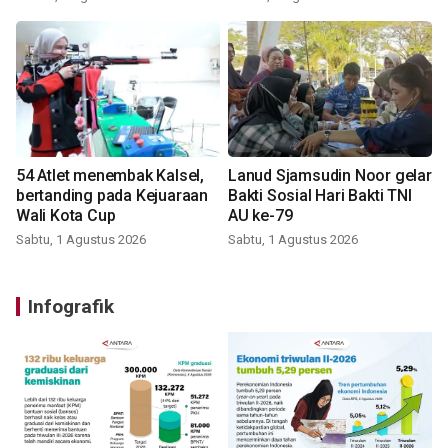
54 Atlet menembak Kalsel,
Lanud Sjamsudin Noor gelar
bertanding pada Kejuaraan
Bakti Sosial Hari Bakti TNI
Wali Kota Cup
AU ke-79
Sabtu, 1 Agustus 2026
Sabtu, 1 Agustus 2026
Infografik