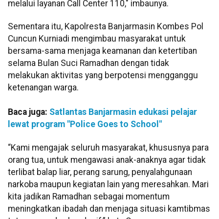
melalui layanan Call Center 110," imbaunya.
Sementara itu, Kapolresta Banjarmasin Kombes Pol
Cuncun Kurniadi mengimbau masyarakat untuk
bersama-sama menjaga keamanan dan ketertiban
selama Bulan Suci Ramadhan dengan tidak
melakukan aktivitas yang berpotensi mengganggu
ketenangan warga.
Baca juga:
Satlantas Banjarmasin edukasi pelajar
lewat program "Police Goes to School"
“Kami mengajak seluruh masyarakat, khususnya para
orang tua, untuk mengawasi anak-anaknya agar tidak
terlibat balap liar, perang sarung, penyalahgunaan
narkoba maupun kegiatan lain yang meresahkan. Mari
kita jadikan Ramadhan sebagai momentum
meningkatkan ibadah dan menjaga situasi kamtibmas