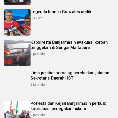
Legenda timnas Gonzales sedih
Jul 25th
Kapolresta Banjarmasin evakuasi korban
tenggelam di Sungai Martapura
2 jam lalu
Lima pejabat bersaing perebutkan jabatan
Sekretaris Daerah HST
2 jam lalu
Polresta dan Kejari Banjarmasin perkuat
koordinasi penegakan hukum
2 jam lalu