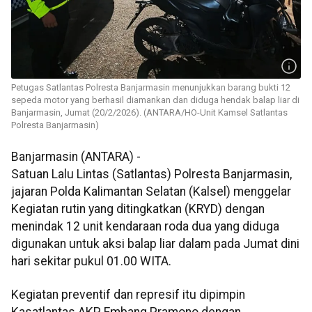
Petugas Satlantas Polresta Banjarmasin menunjukkan barang bukti 12
sepeda motor yang berhasil diamankan dan diduga hendak balap liar di
Banjarmasin, Jumat (20/2/2026). (ANTARA/HO-Unit Kamsel Satlantas
Polresta Banjarmasin)
Banjarmasin (ANTARA) -
Satuan Lalu Lintas (Satlantas) Polresta Banjarmasin,
jajaran Polda Kalimantan Selatan (Kalsel) menggelar
Kegiatan rutin yang ditingkatkan (KRYD) dengan
menindak 12 unit kendaraan roda dua yang diduga
digunakan untuk aksi balap liar dalam pada Jumat dini
hari sekitar pukul 01.00 WITA.
Kegiatan preventif dan represif itu dipimpin
Kasatlantas AKP Embang Pramono dengan