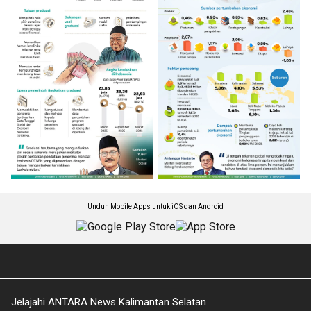
Unduh Mobile Apps untuk iOS dan Android
Jelajahi ANTARA News Kalimantan Selatan