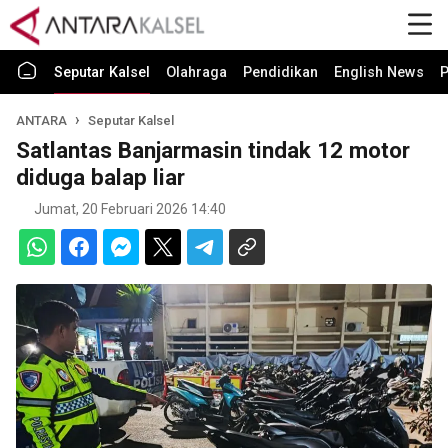
Seputar Kalsel
Olahraga
Pendidikan
English News
P
ANTARA
Seputar Kalsel
Satlantas Banjarmasin tindak 12 motor
diduga balap liar
Jumat, 20 Februari 2026 14:40