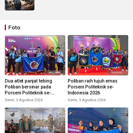
Foto
Dua atlet panjat tebing
Poliban raih tujuh emas
Poliban bersinar pada
Porseni Politeknik se-
Porseni Politeknik se-
Indonesia 2026
Indonesia 2026
Senin, 3 Agustus 2026
Senin, 3 Agustus 2026