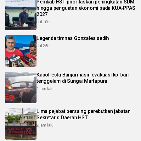
Pemkab HST prioritaskan peningkatan SDM
hingga penguatan ekonomi pada KUA-PPAS
2027
Jul 10th
Legenda timnas Gonzales sedih
Jul 25th
Kapolresta Banjarmasin evakuasi korban
tenggelam di Sungai Martapura
2 jam lalu
Lima pejabat bersaing perebutkan jabatan
Sekretaris Daerah HST
2 jam lalu