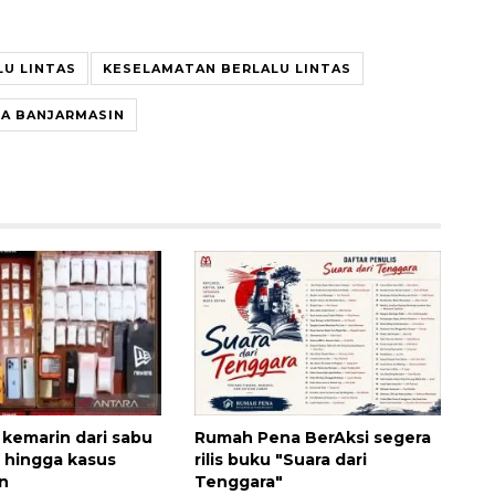
LU LINTAS
KESELAMATAN BERLALU LINTAS
A BANJARMASIN
160 ribu sambungan baru
jaringan gas 2026
2026-08-07 18:00:00
kemarin dari sabu
Rumah Pena BerAksi segera
m hingga kasus
rilis buku "Suara dari
n
Tenggara"