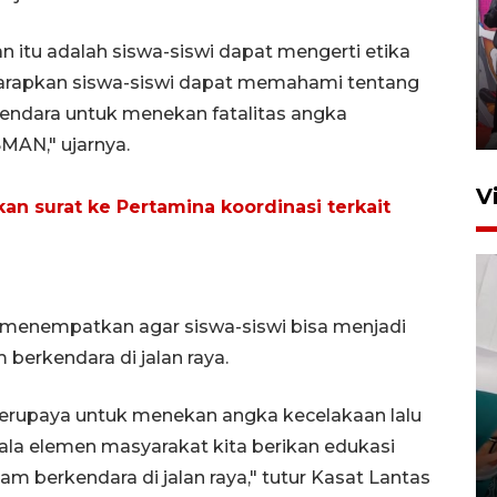
Ketua DPRD Syahrial hadiri
n itu adalah siswa-siswi dapat mengerti etika
pembukaan Turnamen Sepak
harapkan siswa-siswi dapat memahami tentang
Bola Usia Dini
ndara untuk menekan fatalitas angka
23 Juli 2026 21:36
SMAN," ujarnya.
V
kan surat ke Pertamina koordinasi terkait
uga menempatkan agar siswa-siswi bisa menjadi
 berkendara di jalan raya.
Feature - Kalsel Merangkul
Anak Putus Sekolah Lewat
 berupaya untuk menekan angka kecelakaan lalu
Pendidikan Kesetaraan
gala elemen masyarakat kita berikan edukasi
Bagian 3
 berkendara di jalan raya," tutur Kasat Lantas
30 Juli 2026 17:56