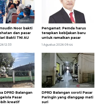
msudin Noor bakti
Pengamat: Pemda harus
sehatan dan pasar
terapkan kebijakan baru
ari Bakti TNI AU
untuk ramaikan pasar
26 12:33
1 Agustus 2026 09:44
Layanan haji Indonesia
semakin memuaskan
2026-08-08 15:00:00
ua DPRD Balangan
DPRD Balangan soroti Pasar
gelola Pasar
Paringin yang dianggap mati
ebih kreatif
suri