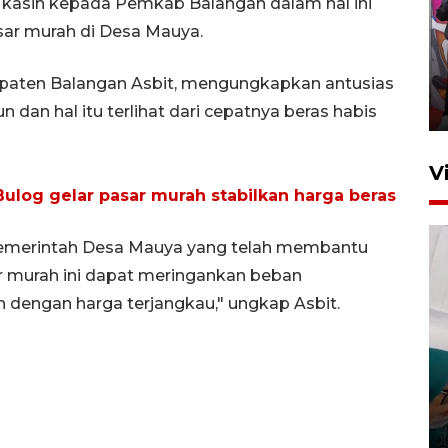
kasih kepada Pemkab Balangan dalam hal ini
Ketua DPRD Syahrial hadiri
ar murah di Desa Mauya.
pembukaan Turnamen Sepak
Bola Usia Dini
upaten Balangan Asbit, mengungkapkan antusias
23 Juli 2026 21:36
 dan hal itu terlihat dari cepatnya beras habis
V
ulog gelar pasar murah stabilkan harga beras
Pemerintah Desa Mauya yang telah membantu
ar murah ini dapat meringankan beban
dengan harga terjangkau," ungkap Asbit.
Feature - Kalsel Merangkul
Anak Putus Sekolah Lewat
Pendidikan Kesetaraan
Bagian 3
30 Juli 2026 17:56