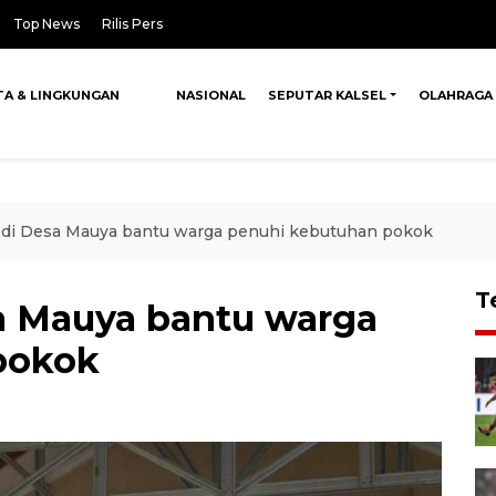
Top News
Rilis Pers
TA & LINGKUNGAN
NASIONAL
SEPUTAR KALSEL
OLAHRAGA
 di Desa Mauya bantu warga penuhi kebutuhan pokok
T
a Mauya bantu warga
pokok