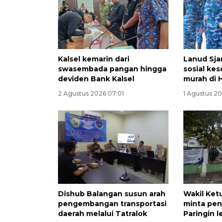
Kalsel kemarin dari
Lanud Sja
swasembada pangan hingga
sosial ke
deviden Bank Kalsel
murah di H
2 Agustus 2026 07:01
1 Agustus 20
Dishub Balangan susun arah
Wakil Ket
pengembangan transportasi
minta pen
daerah melalui Tatralok
Paringin l