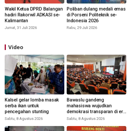
Wakil Ketua DPRD Balangan
Poliban dulang medali emas
hadiri Rakorwil ADKASI se-
di Porseni Politeknik se-
Kalimantan
Indonesia 2026
Jumat, 31 Juli 2026
Rabu, 29 Juli 2026
Video
Kalsel gelar lomba masak
Bawaslu gandeng
serba ikan untuk
mahasiswa wujudkan
pencegahan stunting
demokrasi transparan di era
digital
Sabtu, 8 Agustus 2026
Sabtu, 8 Agustus 2026