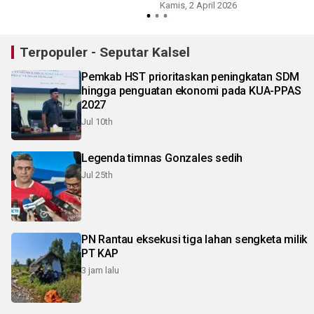
Selatan
Kamis, 2 April 2026
Terpopuler - Seputar Kalsel
Pemkab HST prioritaskan peningkatan SDM
hingga penguatan ekonomi pada KUA-PPAS
2027
Jul 10th
Legenda timnas Gonzales sedih
Jul 25th
PN Rantau eksekusi tiga lahan sengketa milik
PT KAP
3 jam lalu