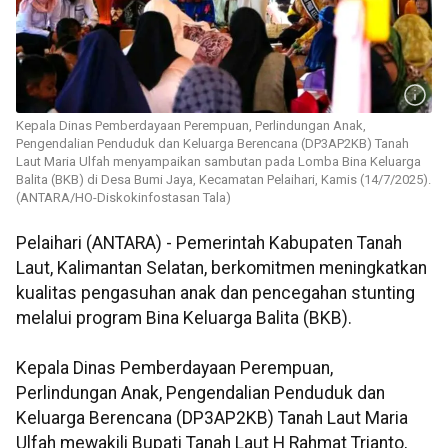
Kepala Dinas Pemberdayaan Perempuan, Perlindungan Anak,
Pengendalian Penduduk dan Keluarga Berencana (DP3AP2KB) Tanah
Laut Maria Ulfah menyampaikan sambutan pada Lomba Bina Keluarga
Balita (BKB) di Desa Bumi Jaya, Kecamatan Pelaihari, Kamis (14/7/2025).
(ANTARA/HO-Diskokinfostasan Tala)
Pelaihari (ANTARA) - Pemerintah Kabupaten Tanah
Laut, Kalimantan Selatan, berkomitmen meningkatkan
kualitas pengasuhan anak dan pencegahan stunting
melalui program Bina Keluarga Balita (BKB).
Kepala Dinas Pemberdayaan Perempuan,
Perlindungan Anak, Pengendalian Penduduk dan
Keluarga Berencana (DP3AP2KB) Tanah Laut Maria
Ulfah mewakili Bupati Tanah Laut H Rahmat Trianto,