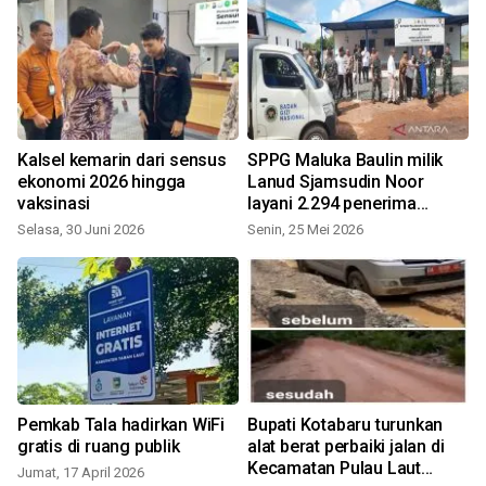
Kalsel kemarin dari sensus
SPPG Maluka Baulin milik
5
ekonomi 2026 hingga
Lanud Sjamsudin Noor
vaksinasi
layani 2.294 penerima
manfaat termasuk B3
Selasa, 30 Juni 2026
Senin, 25 Mei 2026
S
Pemkab Tala hadirkan WiFi
Bupati Kotabaru turunkan
gratis di ruang publik
alat berat perbaiki jalan di
Kecamatan Pulau Laut
Jumat, 17 April 2026