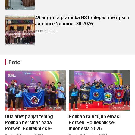
49 anggota pramuka HST dilepas mengikuti
Jambore Nasional XII 2026
51 menit lalu
Foto
Dua atlet panjat tebing
Poliban raih tujuh emas
Poliban bersinar pada
Porseni Politeknik se-
Porseni Politeknik se-
Indonesia 2026
Indonesia 2026