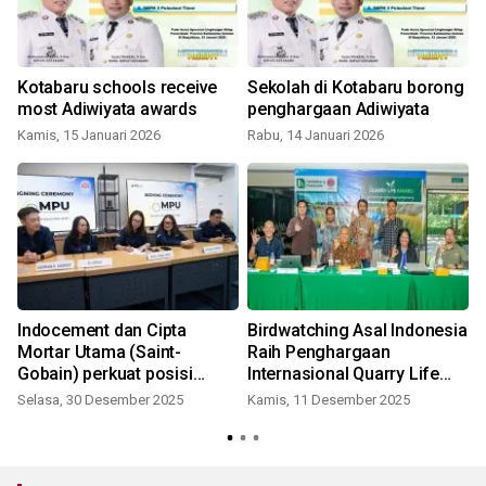
Kotabaru schools receive
Sekolah di Kotabaru borong
most Adiwiyata awards
penghargaan Adiwiyata
Kamis, 15 Januari 2026
Rabu, 14 Januari 2026
Indocement dan Cipta
Birdwatching Asal Indonesia
Mortar Utama (Saint-
Raih Penghargaan
Gobain) perkuat posisi
Internasional Quarry Life
bisnis mortar
Award di Jerman
Selasa, 30 Desember 2025
Kamis, 11 Desember 2025