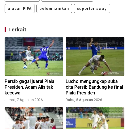
alasan FIFA
belum izinkan
suporter away
Terkait
n
Persib gagal juarai Piala
Lucho mengungkap suka
Presiden, Adam Alis tak
cita Persib Bandung ke final
kecewa
Piala Presiden
Jumat, 7 Agustus 2026
Rabu, 5 Agustus 2026
K