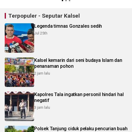
Terpopuler - Seputar Kalsel
Legenda timnas Gonzales sedih
Jul 25th
Kalsel kemarin dari seni budaya Islam dan
penanaman pohon
2 jam lalu
Kapolres Tala ingatkan personil hindari hal
negatif
3 jam lalu
Polsek Tanjung ciduk pelaku pencurian buah