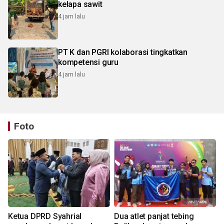
kelapa sawit
4 jam lalu
PT K dan PGRI kolaborasi tingkatkan
kompetensi guru
4 jam lalu
Foto
Ketua DPRD Syahrial
Dua atlet panjat tebing