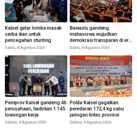
Kalsel gelar lomba masak
Bawaslu gandeng
serba ikan untuk
mahasiswa wujudkan
pencegahan stunting
demokrasi transparan di era
digital
Sabtu, 8 Agustus 2026
Sabtu, 8 Agustus 2026
Pemprov Kalsel gandeng 46
Polda Kalsel gagalkan
perusahaan, hadirkan 1.145
peredaran 172,4 kg sabu
lowongan kerja
jaringan lintas provinsi
Selasa, 4 Agustus 2026
Selasa, 4 Agustus 2026