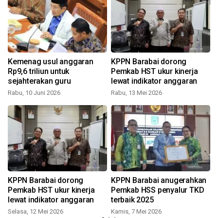
Kemenag usul anggaran
KPPN Barabai dorong
Rp9,6 triliun untuk
Pemkab HST ukur kinerja
sejahterakan guru
lewat indikator anggaran
Rabu, 10 Juni 2026
Rabu, 13 Mei 2026
S
KPPN Barabai dorong
KPPN Barabai anugerahkan
Pemkab HST ukur kinerja
Pemkab HSS penyalur TKD
lewat indikator anggaran
terbaik 2025
Selasa, 12 Mei 2026
Kamis, 7 Mei 2026