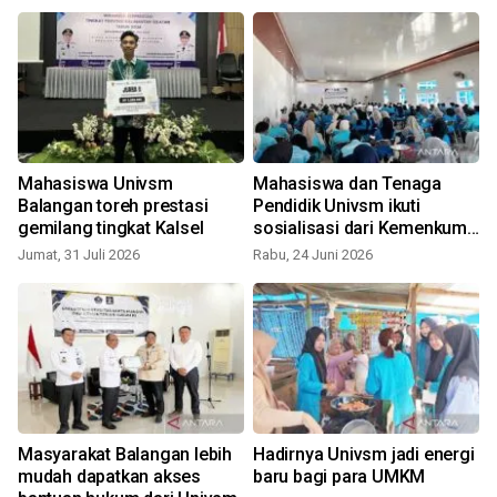
Mahasiswa Univsm
Mahasiswa dan Tenaga
Balangan toreh prestasi
Pendidik Univsm ikuti
gemilang tingkat Kalsel
sosialisasi dari Kemenkum
RI
Jumat, 31 Juli 2026
Rabu, 24 Juni 2026
Masyarakat Balangan lebih
Hadirnya Univsm jadi energi
mudah dapatkan akses
baru bagi para UMKM