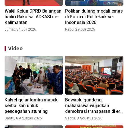
Wakil Ketua DPRD Balangan
Poliban dulang medali emas
hadiri Rakorwil ADKASI se-
di Porseni Politeknik se-
Kalimantan
Indonesia 2026
Jumat, 31 Juli 2026
Rabu, 29 Juli 2026
Video
Kalsel gelar lomba masak
Bawaslu gandeng
serba ikan untuk
mahasiswa wujudkan
pencegahan stunting
demokrasi transparan di era
digital
Sabtu, 8 Agustus 2026
Sabtu, 8 Agustus 2026