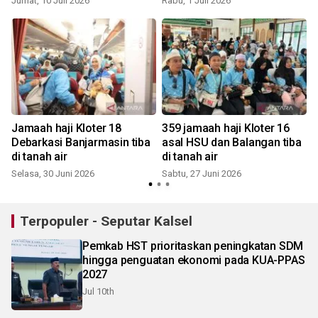
Jumat, 10 Juli 2026
Rabu, 1 Juli 2026
R
r
Jamaah haji Kloter 18
359 jamaah haji Kloter 16
Debarkasi Banjarmasin tiba
asal HSU dan Balangan tiba
di tanah air
di tanah air
Selasa, 30 Juni 2026
Sabtu, 27 Juni 2026
K
Terpopuler - Seputar Kalsel
Pemkab HST prioritaskan peningkatan SDM
hingga penguatan ekonomi pada KUA-PPAS
2027
Jul 10th