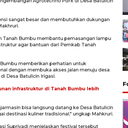
i pengembangan
Agrotechno Park
di Desa Batulicin
 potensi sangat besar dan membutuhkan dukungan
akhruri.
en Tanah Bumbu membantu pemasangan lampu
truktur agar bantuan dari Pemkab Tanah
Bumbu memberikan perhatian untuk
ional dengan membuka akses jalan menuju desa
 Desa Batulicin Irigasi.
F
nan infrastruktur di Tanah Bumbu lebih
Banjarmasin bisa langsung datang ke Desa Batulicin
i destinasi kuliner tradisional," ungkap Mahkruri.
asi Supriyadi menjelaskan festival tersebut