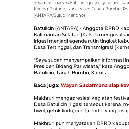
Sejumlah masyarakat mengunjungi festival kulin
Karang Bintang, Kabupaten Tanah Bumbu, Provi
(ANTARA/Sujud Mariono)
Batulicin (ANTARA) - Anggota DPRD Ka
Kalimantan Selatan (Kalsel) mengusulkan f
Irigasi menjadi agenda rutin tingkat 
Desa Tertinggal, dan Transmigrasi (Kem
"Saya sudah menyampaikan informasi in
Presiden Bidang Pariwisata," kata Ang
Batulicin, Tanah Bumbu, Kamis.
Baca juga:
Wayan Sudarmana siap kawa
Makhruri mengapresiasi kegiatan festival 
Desa Batulicin Irigasi tersebut karena m
tiwul, getuk lindri, cenil, cendol yang d
Makhruri pun menyatakan DPRD Kabupa