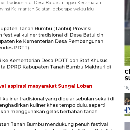
er tradisional di Desa Batulicin Irigasi Kecamatan
nsi Kalimantan Selatan, beberapa waktu lalu.
bupaten Tanah Bumbu (Tanbu) Provinsi
estival kuliner tradisional di Desa Batulicin
kabupaten ke Kementerian Desa Pembangunan
endes PDTT).
i ke Kementerian Desa PDTT dan Staf Khusus
gota DPRD Kabupaten Tanah Bumbu Makhruri di
C
S
l aspirasi masyarakat Sungai Loban
16 
kuliner tradisional yang digelar sebulan sekali di
enghadirkan kuliner khas tempo dulu, seperti
isajikan menggunakan gelas berbahan tanah.
ten Tanah Bumbu mendukung penuh festival