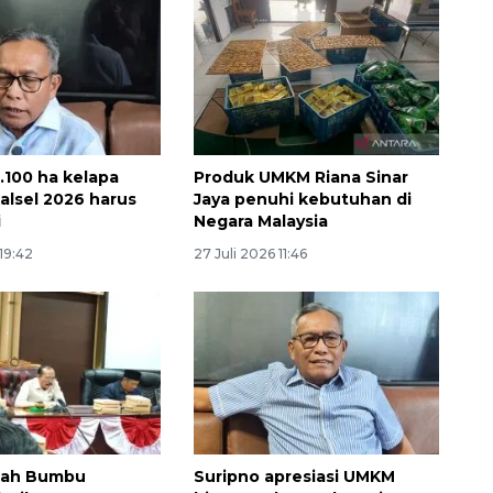
1.100 ha kelapa
Produk UMKM Riana Sinar
Kalsel 2026 harus
Jaya penuhi kebutuhan di
i
Negara Malaysia
Layanan haji Indonesia
 19:42
27 Juli 2026 11:46
semakin memuaskan
2026-08-08 15:00:00
nah Bumbu
Suripno apresiasi UMKM