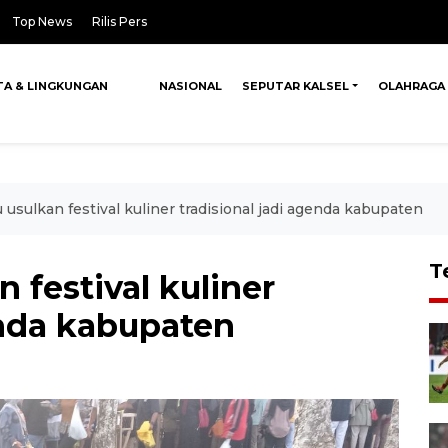
Top News
Rilis Pers
TA & LINGKUNGAN
NASIONAL
SEPUTAR KALSEL
OLAHRAGA
sulkan festival kuliner tradisional jadi agenda kabupaten
T
festival kuliner
enda kabupaten