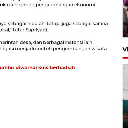
 untuk mendorong pengembangan ekonomi
Ketua DPRD Syahrial hadiri
pembukaan Turnamen Sepak
Bola Usia Dini
a sebagai hiburan, tetapi juga sebagai sarana
al," tutur Supriyadi.
23 Juli 2026 21:36
rintah desa, dan berbagai instansi lain
 Irigasi menjadi contoh pengembangan wisata
V
umbu diwarnai kuis berhadiah
Feature - Kalsel Merangkul
Anak Putus Sekolah Lewat
Pendidikan Kesetaraan
Bagian 3
30 Juli 2026 17:56