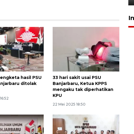
I
engketa hasil PSU
33 hari sakit usai PSU
njarbaru ditolak
Banjarbaru, Ketua KPPS
mengaku tak diperhatikan
KPU
16:52
22 Mei 2025 18:50