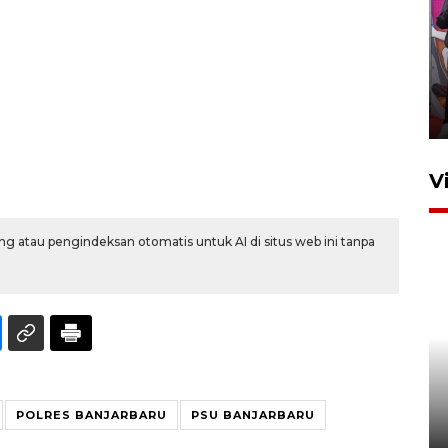
Ketua DPRD Syahrial hadiri
pembukaan Turnamen Sepak
Bola Usia Dini
23 Juli 2026 21:36
V
g atau pengindeksan otomatis untuk AI di situs web ini tanpa
Feature - Kalsel Merangkul
Anak Putus Sekolah Lewat
Pendidikan Kesetaraan
Bagian 1
POLRES BANJARBARU
PSU BANJARBARU
30 Juli 2026 17:51