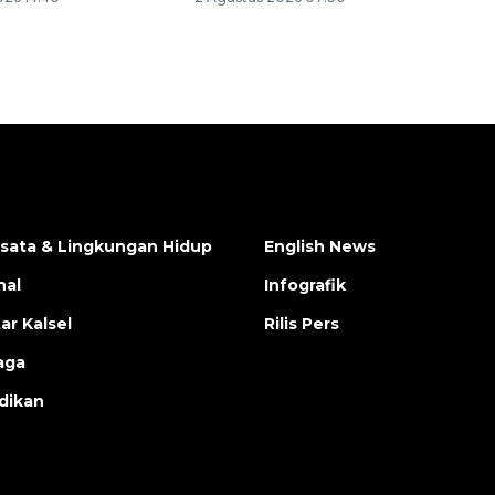
isata & Lingkungan Hidup
English News
nal
Infografik
ar Kalsel
Rilis Pers
aga
dikan