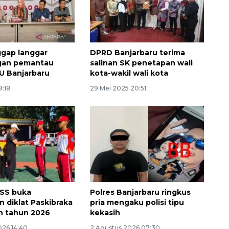
ggap langgar
DPRD Banjarbaru terima
an pemantau
salinan SK penetapan wali
U Banjarbaru
kota-wakil wali kota
9:18
29 Mei 2025 20:51
Memberantas kejahatan
jalanan Jakarta
2026-08-05 18:00:00
SS buka
Polres Banjarbaru ringkus
 diklat Paskibraka
pria mengaku polisi tipu
n tahun 2026
kekasih
026 14:40
2 Agustus 2026 07:30