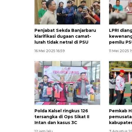
Penjabat Sekda Banjarbaru
LPRI dian
klarifikasi dugaan camat-
kewenang
lurah tidak netral di PSU
pemilu PS
16 Mei 2025 16:59
11 Mei 2025 1
Polda Kalsel ringkus 126
Pemkab H
tersangka di Ops Sikat II
pemusatan
Intan dan kasus 3C
kabupate
12 jam lalu
3 Agustus 2