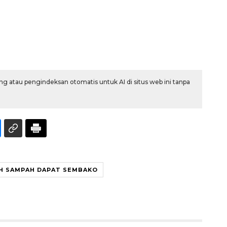
g atau pengindeksan otomatis untuk AI di situs web ini tanpa
Layanan haji Indonesia
semakin memuaskan
2026-08-08 15:00:00
AH SAMPAH DAPAT SEMBAKO