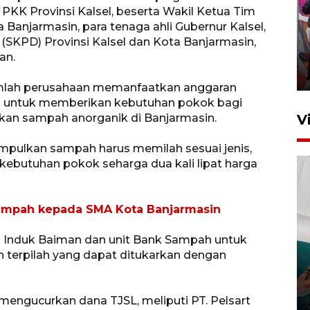
PKK Provinsi Kalsel, beserta Wakil Ketua Tim
Ketua DPRD Syahrial hadiri
 Banjarmasin, para tenaga ahli Gubernur Kalsel,
pembukaan Turnamen Sepak
(SKPD) Provinsi Kalsel dan Kota Banjarmasin,
Bola Usia Dini
an.
23 Juli 2026 21:36
umlah perusahaan memanfaatkan anggaran
L) untuk memberikan kebutuhan pokok bagi
an sampah anorganik di Banjarmasin.
V
pulkan sampah harus memilah sesuai jenis,
kebutuhan pokok seharga dua kali lipat harga
sampah kepada SMA Kota Banjarmasin
Feature - Kalsel Merangkul
Induk Baiman dan unit Bank Sampah untuk
Anak Putus Sekolah Lewat
terpilah yang dapat ditukarkan dengan
Pendidikan Kesetaraan
Bagian 3
30 Juli 2026 17:56
 mengucurkan dana TJSL, meliputi PT. Pelsart