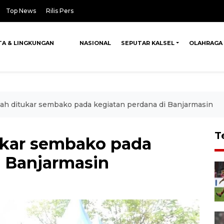
Top News
Rilis Pers
TA & LINGKUNGAN
NASIONAL
SEPUTAR KALSEL
OLAHRAGA
ah ditukar sembako pada kegiatan perdana di Banjarmasin
T
ukar sembako pada
i Banjarmasin