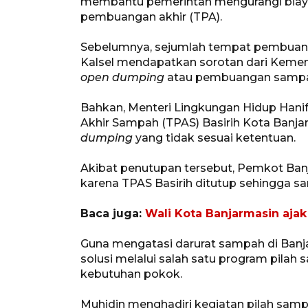
membantu pemerintah mengurangi bia
pembuangan akhir (TPA).
Sebelumnya, sejumlah tempat pembuang
Kalsel mendapatkan sorotan dari Kemen
open dumping
atau pembuangan sampah
Bahkan, Menteri Lingkungan Hidup Hani
Akhir Sampah (TPAS) Basirih Kota Ban
dumping
yang tidak sesuai ketentuan.
Akibat penutupan tersebut, Pemkot Ba
karena TPAS Basirih ditutup sehingga
Baca juga:
Wali Kota Banjarmasin ajak
Guna mengatasi darurat sampah di Banja
solusi melalui salah satu program pila
kebutuhan pokok.
Muhidin menghadiri kegiatan pilah sam