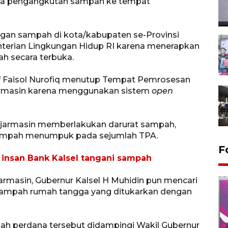
ya pengangkutan sampah ke tempat
an sampah di kota/kabupaten se-Provinsi
terian Lingkungan Hidup RI karena menerapkan
 secara terbuka.
f Faisol Nurofiq menutup Tempat Pemrosesan
jarmasin karena menggunakan sistem
open
njarmasin memberlakukan darurat sampah,
 sampah menumpuk pada sejumlah TPA.
F
 insan Bank Kalsel tangani sampah
rmasin, Gubernur Kalsel H Muhidin pun mencari
h sampah rumah tangga yang ditukarkan dengan
pah perdana tersebut didampingi Wakil Gubernur