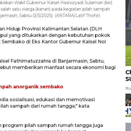
sikan Wakil Gubernur Kalsel Hasnuryadi Sulaiman (kiri)
lah satu warga (kanan) pada kegiatan pilah sampah
rmasin, Sabtu (3/5/2025). (ANTARA/Latif Thohir)
n Hidup Provinsi Kalimantan Selatan (DLH
mpul yang ditukarkan dengan kebutuhan pokok
 Sembako di Eks Kantor Gubernur Kalsel Nol
lsel Fathimatuzzahra di Banjarmasin, Sabtu,
sebut memberikan manfaat secara ekonomi bagi
C
S
ampah anorganik sembako
16 
dia sosialisasi, edukasi dan memotivasi
lah sampah dari rumah tangga," kata
an program pilah sampah rumah tangga juga