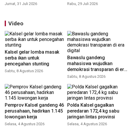
Wakil Ketua DPRD Balangan
Poliban dulang medali emas
hadiri Rakorwil ADKASI se-
di Porseni Politeknik se-
Kalimantan
Indonesia 2026
Jumat, 31 Juli 2026
Rabu, 29 Juli 2026
Video
Kalsel gelar lomba masak
Bawaslu gandeng
serba ikan untuk
mahasiswa wujudkan
pencegahan stunting
demokrasi transparan di era
digital
Sabtu, 8 Agustus 2026
Sabtu, 8 Agustus 2026