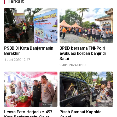
Terkait
PSBB Di Kota Banjarmasin
BPBD bersama TNI-Polri
Berakhir
evakuasi korban banjir di
Satui
1 Juni 2020 12:47
9 Juni 2024 06:10
1
Lensa Foto Harjad ke-497
Pisah Sambut Kapolda