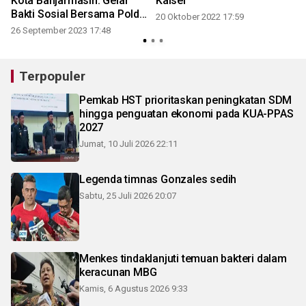
Kota Banjarmasin: Gelar
Kalsel
Bakti Sosial Bersama Polda
20 Oktober 2022 17:59
Kalsel
26 September 2023 17:48
Terpopuler
Pemkab HST prioritaskan peningkatan SDM
hingga penguatan ekonomi pada KUA-PPAS
2027
Jumat, 10 Juli 2026 22:11
Legenda timnas Gonzales sedih
Sabtu, 25 Juli 2026 20:07
Menkes tindaklanjuti temuan bakteri dalam
keracunan MBG
Kamis, 6 Agustus 2026 9:33