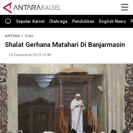
Seputar Kalsel
Olahraga
Pendidikan
English News
P
ANTARA
Foto
Shalat Gerhana Matahari Di Banjarmasin
26 Desember 2019 15:49